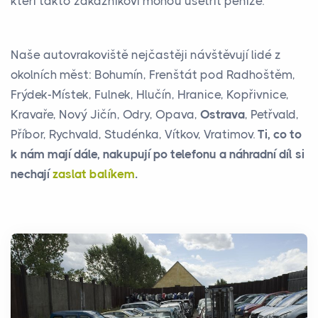
kteří takto zákazníkovi mohou ušetřit peníze.
Naše autovrakoviště nejčastěji návštěvují lidé z
okolních měst: Bohumín, Frenštát pod Radhoštěm,
Frýdek-Místek, Fulnek, Hlučín, Hranice, Kopřivnice,
Kravaře, Nový Jičín, Odry, Opava,
Ostrava
, Petřvald,
Příbor, Rychvald, Studénka, Vítkov, Vratimov.
Ti, co to
k nám mají dále, nakupují po telefonu a náhradní díl si
nechají
zaslat balíkem
.