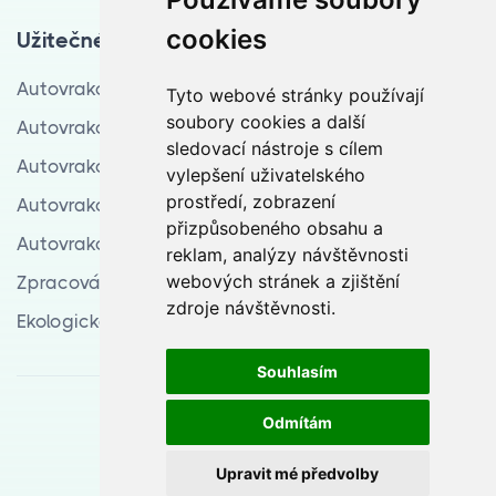
cookies
Užitečné odkazy
Autovrakoviště Renault
Tyto webové stránky používají
soubory cookies a další
Autovrakoviště Peugeot
sledovací nástroje s cílem
Autovrakoviště Ford
vylepšení uživatelského
prostředí, zobrazení
Autovrakoviště Opel
přizpůsobeného obsahu a
Autovrakoviště Citroen
reklam, analýzy návštěvnosti
webových stránek a zjištění
Zpracování osobních údajů
zdroje návštěvnosti.
Ekologická likvidace vozidel
Souhlasím
Odmítám
© 2026 EKOAUTOVRAKOVISTE.CZ
Upravit mé předvolby