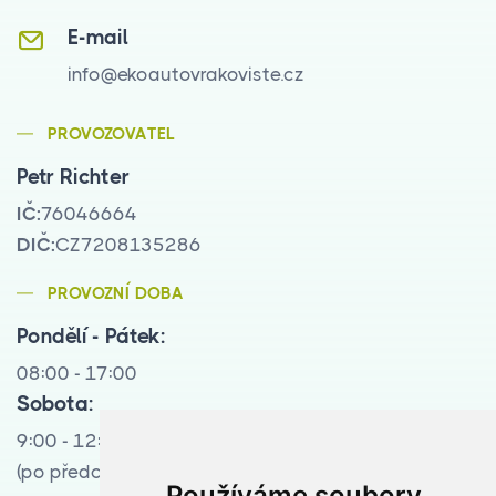
E-mail
info@ekoautovrakoviste.cz
PROVOZOVATEL
Petr Richter
IČ:
76046664
DIČ:
CZ7208135286
PROVOZNÍ DOBA
Pondělí - Pátek:
08:00 - 17:00
Sobota:
9:00 - 12:00
(po předchozí tel. domluvě)
Používáme soubory