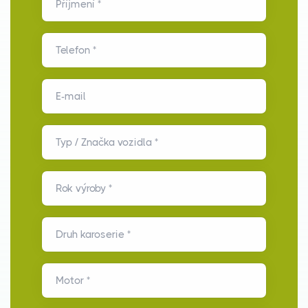
Příjmení *
Telefon *
E-mail
Typ / Značka vozidla *
Rok výroby *
Druh karoserie *
Motor *