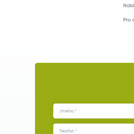
Nabí
Pro 
Jméno *
Telefon *