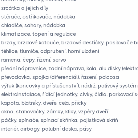
zrcátka a jejich díly
stěrače, ostřikovače, nádobka
chladiče, sahary, nádobka
klimatizace, topení a regulace
brzdy, brzdové kotouče, brzdové destičky, posilovače br
těhlice, tlumiče, odpružení, horní uložení
ramena, čepy, řízení, servo
přední nápravnice, zadní náprava, kola, alu disky (elektr
převodovka, spojka (diferenciál), řazení, poloosa
výfuk (koncovky a příslušenství), nádrž, palivový syst
elektroinstalace, řídící jednotky, cívky, čidla, parkovac
kapota, blatníky, dveře, čela, příčky
okna, stahovačky, zámky, kliky, vzpěry dveří
páčky, spínače, spínací skřínka, pojistková skříň
interiér, airbagy, palubní deska, pásy