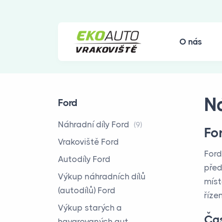
O nás
Ná
Ford
Náhradní díly Ford
(9)
Fo
Vrakoviště Ford
Ford
Autodíly Ford
před
Výkup náhradních dílů
míst
(autodílů) Ford
říze
Výkup starých a
Čas
havarovaných aut,