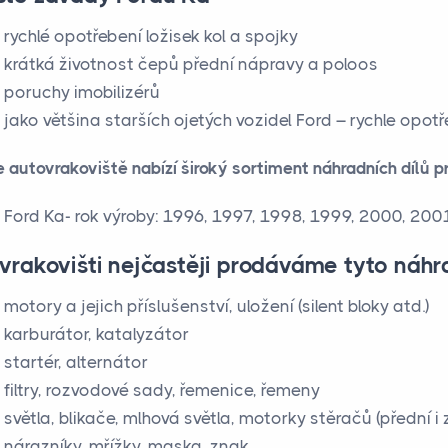
rychlé opotřebení ložisek kol a spojky
krátká životnost čepů přední nápravy a poloos
poruchy imobilizérů
jako většina starších ojetých vozidel Ford – rychle opot
 autovrakoviště nabízí široký sortiment náhradních dílů pr
Ford Ka- rok výroby: 1996, 1997, 1998, 1999, 2000, 20
vrakovišti nejčastěji prodáváme tyto náhra
motory a jejich příslušenství, uložení (silent bloky atd.)
karburátor, katalyzátor
startér, alternátor
filtry, rozvodové sady, řemenice, řemeny
světla, blikače, mlhová světla, motorky stěračů (přední i 
nárazníky, mřížky, maska, znak