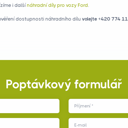
zíme i další
náhradní díly pro vozy Ford
.
ověření dostupnosti náhradního dílu
volejte
+420 774 11
Poptávkový formulář
Příjmení *
E-mail