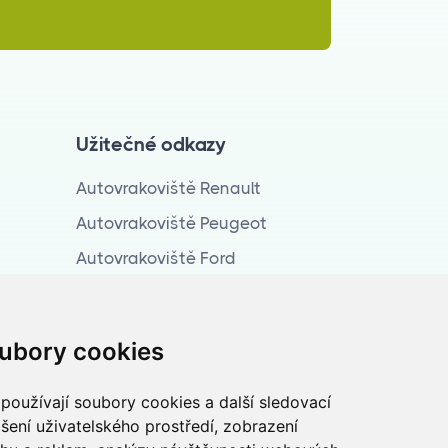
Užitečné odkazy
Autovrakoviště Renault
Autovrakoviště Peugeot
Autovrakoviště Ford
Autovrakoviště Opel
Autovrakoviště Citroen
ubory cookies
Zpracování osobních údajů
Ekologická likvidace vozidel
používají soubory cookies a další sledovací
pšení uživatelského prostředí, zobrazení
)