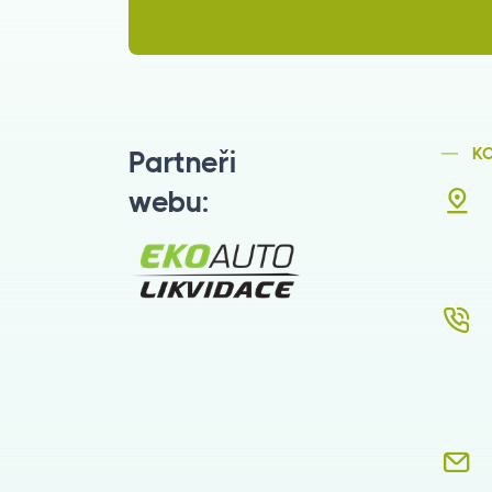
K
Partneři
webu: