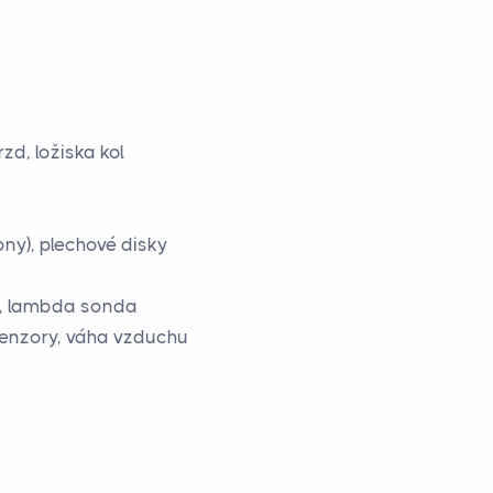
zd, ložiska kol
ony), plechové disky
ém, lambda sonda
í senzory, váha vzduchu