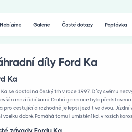
Nabízíme
Galerie
Časté dotazy
Poptávka
hradní díly Ford Ka
rd Ka
 Ka se dostal na český trh v roce 1997. Díky svému nezvyk
evším mezi řidičkami. Druhá generace byla představena 
a pro cestující a rozhodně je lepší jezdit ve dvou. Jízdní 
ní vcelku dobré. Pomáhá tomu i umístění kol v rozích kar
té závady Fordu Ka