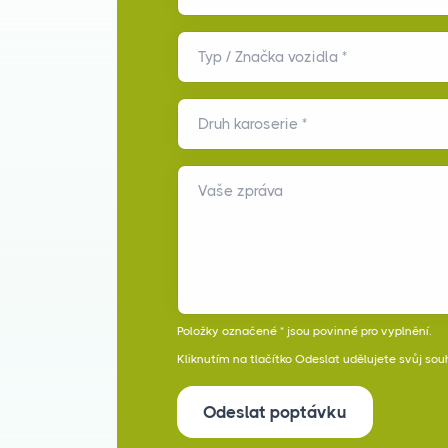
Typ / Značka vozidla *
Druh karoserie *
Vaše zpráva
Položky označené * jsou povinné pro vyplnění.
Kliknutím na tlačítko Odeslat udělujete svůj sou
Odeslat poptávku