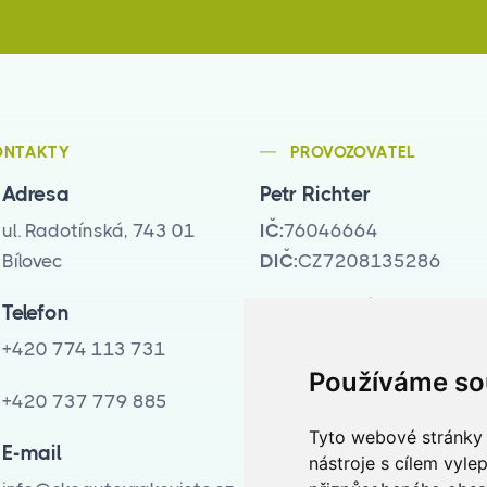
ONTAKTY
PROVOZOVATEL
Adresa
Petr Richter
ul. Radotínská, 743 01
IČ:
76046664
Bílovec
DIČ:
CZ7208135286
PROVOZNÍ DOBA
Telefon
+420 774 113 731
Pondělí - Pátek:
Používáme so
08:00 - 17:00
+420 737 779 885
Sobota:
Tyto webové stránky 
E-mail
9:00 - 12:00
nástroje s cílem vyle
(po předchozí tel. domluvě